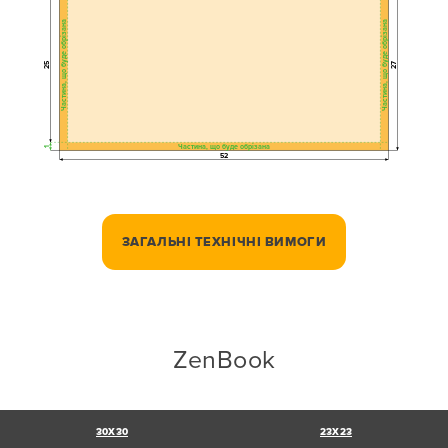
Частина, що буде обрізана
Частина, що буде обрізана
25
27
Частина, що буде обрізана
1
52
ЗАГАЛЬНІ ТЕХНІЧНІ ВИМОГИ
ZenBook
30X30
23X23