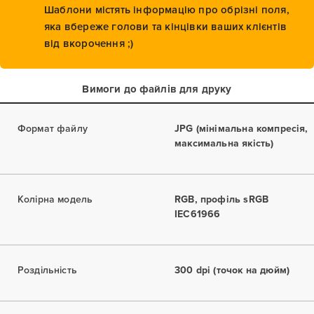
Шаблони містять інформацію про обрізні поля,
яка вбереже голови та кінцівки ваших клієнтів
від вкорочення ;)
Вимоги до файлів для друку
Формат файлу
JPG (мінімальна компресія,
максимальна якість)
Колірна модель
RGB, профіль sRGB
IEC61966
Роздільність
300 dpi (точок на дюйм)