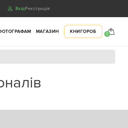
Вхід
Реєстрація
ФОТОГРАФАМ
МАГАЗИН
КНИГОРОБ
0
оналів