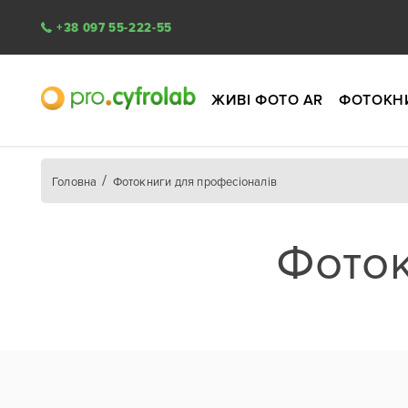
+38 097 55-222-55
ЖИВІ ФОТО AR
ФОТОКН
Головна
Фотокниги для професіоналів
Фоток