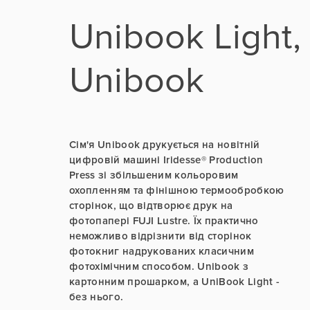
Unibook Light,
Unibook
Сім'я Unibook друкується на новітній
цифровій машині Iridesse® Production
Press зі збільшеним кольоровим
охопленням та фінішною термообробкою
сторінок, що відтворює друк на
фотопапері FUJI Lustre. Їх практично
неможливо відрізнити від сторінок
фотокниг надрукованих класичним
фотохімічним способом. Unibook з
картонним прошарком, а UniBook Light -
без нього.