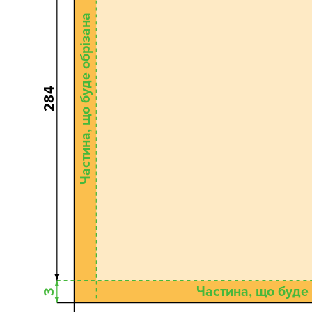
Частина, що буде обрізана
284
Частина, що буде
3