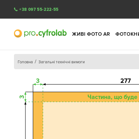
+38 097 55-222-55
ЖИВІ ФОТО AR
ФОТОКН
Головна
Загальні технічні вимоги
3
277
Частина, що буде
3