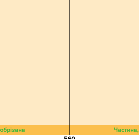
 обрізана
Частина,
560