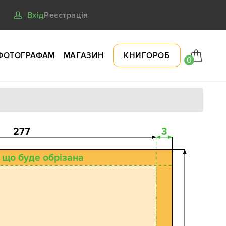
Вхід
Реєстрація
ФОТОГРАФАМ
МАГАЗИН
КНИГОРОБ
0
277
3
 що буде обрізана