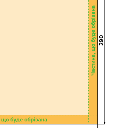
Частина, що буде обрізана
290
 що буде обрізана