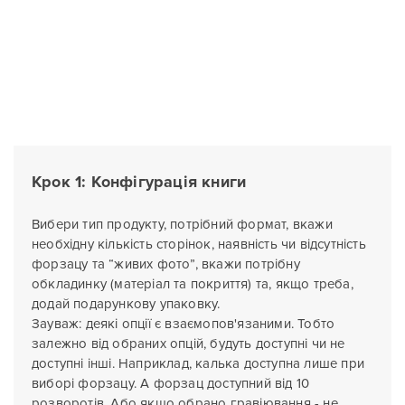
Крок 1: Конфігурація книги
Вибери тип продукту, потрібний формат, вкажи
необхідну кількість сторінок, наявність чи відсутність
форзацу та “живих фото”, вкажи потрібну
обкладинку (матеріал та покриття) та, якщо треба,
додай подарункову упаковку.
Зауваж: деякі опції є взаємопов'язаними. Тобто
залежно від обраних опцій, будуть доступні чи не
доступні інші. Наприклад, калька доступна лише при
виборі форзацу. А форзац доступний від 10
розворотів. Або якщо обрано гравіювання - не