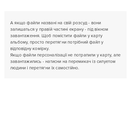
А якщо файли названі на свій розсуд - вони
залишаться у правій частині екрану - під вікном
завантаження. Щоб помістити файли у карту
альбому, просто перетягни потрібний файл у
відповідну комірку.
Якщо файли персоналізації не потрапили у карту, але
завантажились - натисни на перемикач із силуетом
людини і перетягни їх самостійно.