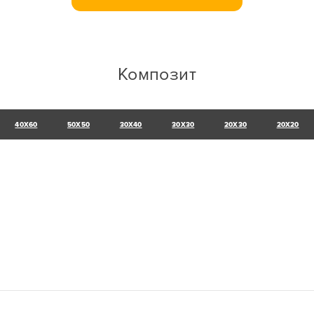
Композит
40X60
50X50
30X40
30X30
20X30
20X20