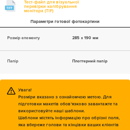
Тест-файл для візуальної
перевірки калібрування
монітора (TIF)
Параметри готової фотокартини
Розмір елементу
285 x 190 мм
Папір
Плоттерний папір
Увага!
Розміри вказано з ознайомчою метою. Для
підготовки макетів обов'язково завантажте та
використовуйте наші шаблони.
Шаблони містять інформацію про обрізні поля,
яка вбереже голови та кінцівки ваших клієнтів