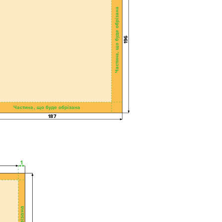
Частина, що буде обрізана
196
Частина, що буде обрізана
187
1