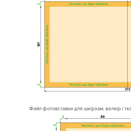
Частина, що буде обрізана
3
Частина, що буде обрізана
187
Частина, що буде обрізана
3
373
Файл фотовставки для шкірзам, велюр і тк
3
89
Частина, що буде обрізана
3