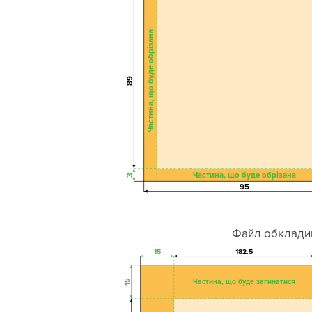
Частина, що буде обрізана
89
Частина, що буде обрізана
3
95
Файл обклади
15
182.5
Частина, що буде загинатися
15