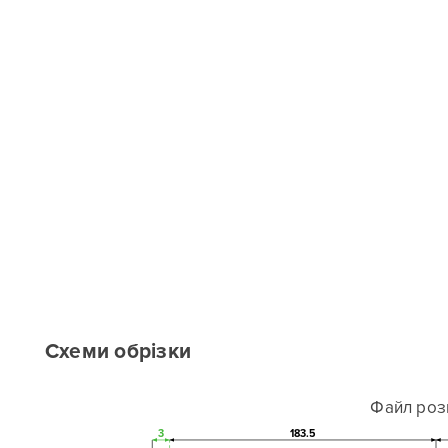
Схеми обрізки
Файл роз
3
183.5