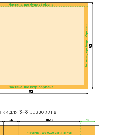
Частина, що буде обрізана
Частина, що буде обрізана
62
Частина, що буде обрізана
82
нки для 3–8 розворотів
26
182.5
15
Частина, що буде загинатися