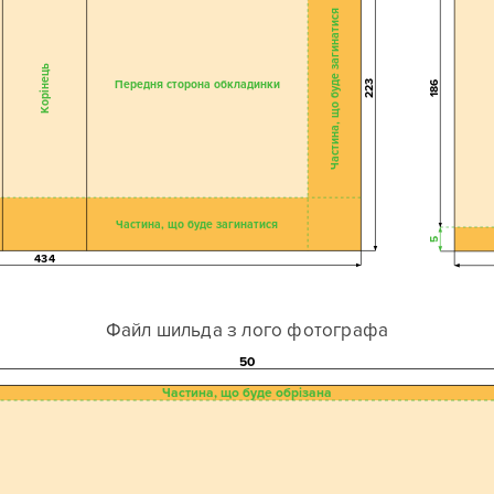
Частина, що буде загинатися
Корінець
Передня сторона обкладинки
223
186
Частина, що буде загинатися
5
434
Файл шильда з лого фотографа
50
Частина, що буде обрізана