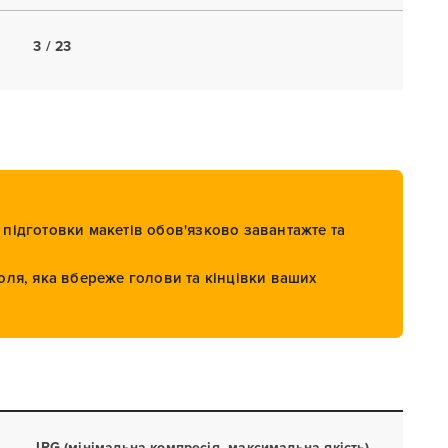
3 / 23
підготовки макетів обов'язково завантажте та
оля, яка вбереже голови та кінцівки ваших
JPG (мінімальна компресія, максимальна якість)