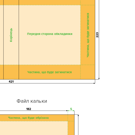
Частина, що буде загинатися
Корінець
Передня сторона обкладинки
223
Частина, що буде загинатися
421
Файл кальки
182
5
Частина, що буде обрізана