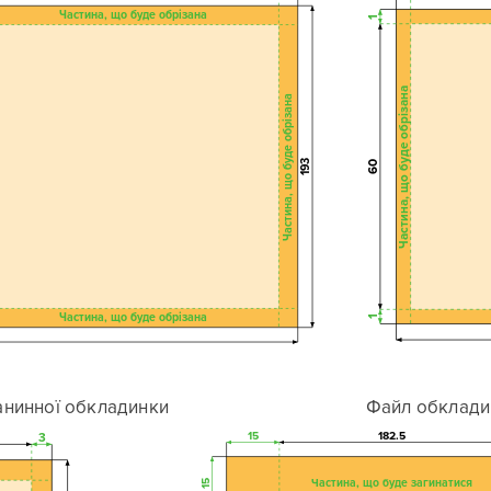
Частина, що буде обрізана
1
Частина, що буде обрізана
Частина, що буде обрізана
193
60
Частина, що буде обрізана
1
анинної обкладинки
Файл обклади
15
182.5
3
Частина, що буде загинатися
15