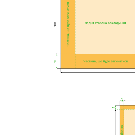
Частина, що буде загинатися
Задня сторона обкладинки
193
Частина, що буде загинатися
15
1
1