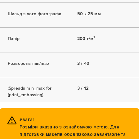
Шильд з лого фотографа
50 x 25 мм
Папір
200 г/м²
Розворотів min/max
3 / 40
:Spreads min_max for
3 / 12
(print_embossing)
Увага!
Розміри вказано з ознайомчою метою. Для
підготовки макетів обов'язково завантажте та