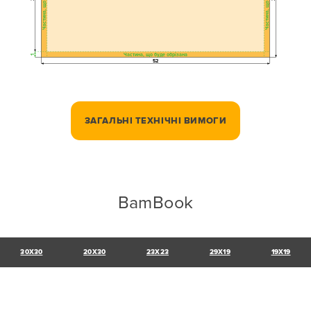
Частина, що буде обрізана
1
52
ЗАГАЛЬНІ ТЕХНІЧНІ ВИМОГИ
BamBook
30X30
20X30
23X23
29X19
19X19