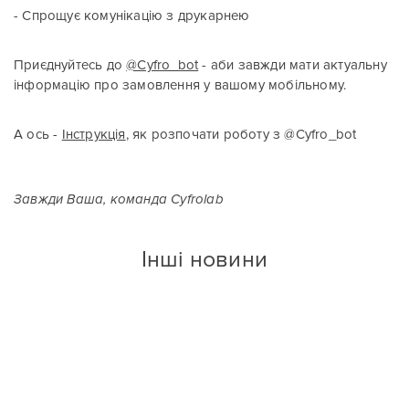
- Спрощує комунікацію з друкарнею
Приєднуйтесь до
@Cyfro_bot
- аби завжди мати актуальну
інформацію про замовлення у вашому мобільному.
А ось -
Інструкція
, як розпочати роботу з @Cyfro_bot
Завжди Ваша, команда Cyfrolab
Інші новини