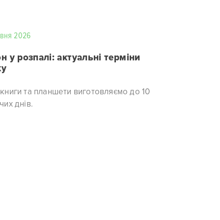
авня 2026
н у розпалі: актуальні терміни
ку
книги та планшети виготовляємо до 10
чих днів.