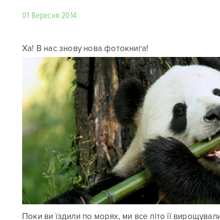
01 Вересня 2014
Ха! В нас знову нова фотокнига!
Поки ви їздили по морях, ми все літо її вирощува