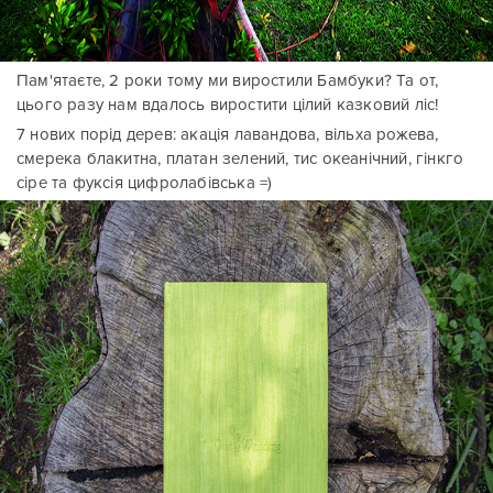
Пам'ятаєте, 2 роки тому ми виростили Бамбуки? Та от,
цього разу нам вдалось виростити цілий казковий ліс!
7 нових порід дерев: акація лавандова, вільха рожева,
смерека блакитна, платан зелений, тис океанічний, гінкго
сіре та фуксія цифролабівська =)