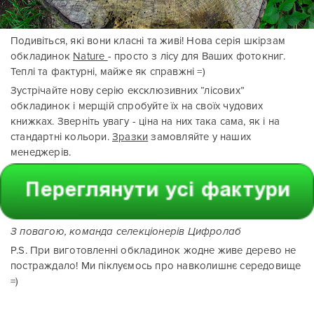
Подивіться, які вони класні та живі! Нова серія шкірзам
обкладинок
Nature
- просто з лісу для Ваших фотокниг.
Теплі та фактурні, майже як справжні =)
Зустрічайте нову серію ексклюзивних “лісових”
обкладинок і мерщій спробуйте їх на своїх чудових
книжках. Зверніть увагу - ціна на них така сама, як і на
стандартні кольори.
Зразки
замовляйте у наших
менеджерів.
З повагою, команда селекціонерів Цифролаб
P.S. При виготовленні обкладинок жодне живе дерево не
постраждало! Ми піклуємось про навколишнє середовище
=)