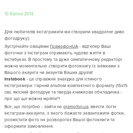
10 Квітня 2014
Для любителів інстаграмити ми створили квадратне диво
фотодруку:)
Зустрічайте оваціями
ГрамофонUA
- відтепер Ваші
фоточки з Інстаграм отримають чудове життя в
інстабуках. В простому та дуже симпатичному редакторі
можна моментально створити фотокнигу із знімками з
Вашого акаунта чи акаунтів Ваших друзів!
Instabook
- це справжня знахідка для істиного
інстаграмера: гарний альбом компактного формату (15х15
см), якісний фотодрук та тверда книжкова обкладинка -
про що ще можна мріяти?!
Все, що потрібно - зайти на
gramofon.ua
, ввести логін
інстаграм-аккаунта, з якого бажаєте завантажити фотки,
розмістити фото на розворотах Вашої фотокниги та
оформити замовлення.