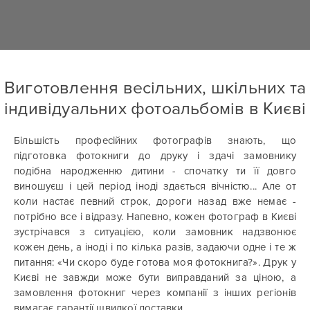
Виготовлення весільних, шкільних та
індивідуальних фотоальбомів в Києві
Більшість професійних фотографів знають, що
підготовка фотокниги до друку і здачі замовнику
подібна народженню дитини - спочатку ти її довго
виношуєш і цей період іноді здається вічністю... Але от
коли настає певний строк, дороги назад вже немає -
потрібно все і відразу. Напевно, кожен фотограф в Києві
зустрічався з ситуацією, коли замовник надзвонює
кожен день, а іноді і по кілька разів, задаючи одне і те ж
питання: «Чи скоро буде готова моя фотокнига?». Друк у
Києві не завжди може бути виправданий за ціною, а
замовлення фотокниг через компанії з інших регіонів
вимагає гарантії швидкої доставки.