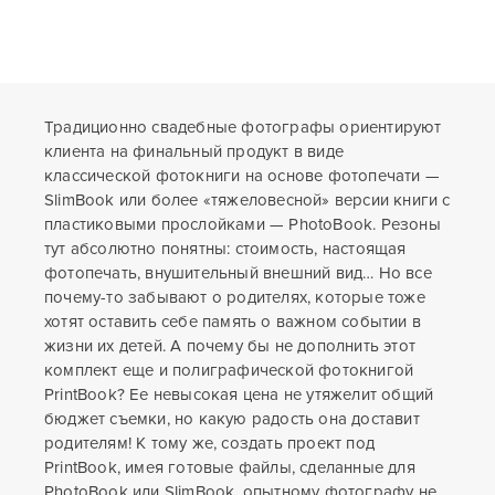
Традиционно свадебные фотографы ориентируют
клиента на финальный продукт в виде
классической фотокниги на основе фотопечати —
SlimBook или более «тяжеловесной» версии книги с
пластиковыми прослойками — PhotoBook. Резоны
тут абсолютно понятны: стоимость, настоящая
фотопечать, внушительный внешний вид… Но все
почему-то забывают о родителях, которые тоже
хотят оставить себе память о важном событии в
жизни их детей. А почему бы не дополнить этот
комплект еще и полиграфической фотокнигой
PrintBook? Ее невысокая цена не утяжелит общий
бюджет съемки, но какую радость она доставит
родителям! К тому же, создать проект под
PrintBook, имея готовые файлы, сделанные для
PhotoBook или SlimBook, опытному фотографу не