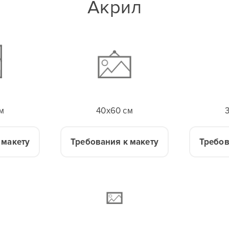
Акрил
м
40x60 см
 макету
Требования к макету
Требов