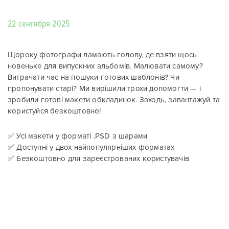
22 сентября 2025
Щороку фотографи ламають голову, де взяти щось
новеньке для випускних альбомів. Малювати самому?
Витрачати час на пошуки готових шаблонів? Чи
пропонувати старі? Ми вирішили трохи допомогти — і
зробили
готові макети обкладинок
. Заходь, завантажуй та
користуйся безкоштовно!
✅ Усі макети у форматі .PSD з шарами
✅ Доступні у двох найпопулярніших форматах
✅ Безкоштовно для зареєстрованих користувачів